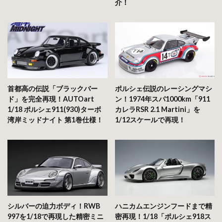
介！
首都高の伝説「ブラックバー
ポルシェ伝説のレーシングマシ
ド」を完全再現！AUTOart
ン！1974年スパ1000km「911
1/18 ポルシェ911(930)ターボ
カレラRSR 2.1 Martini」を
湾岸ミッドナイト 第1巻仕様！
1/12スケールで再現！
シルバーの迫力ボディ！RWB
ハニカムエンジンフードまで精
997を1/18で再現した精密ミニ
密再現！1/18「ポルシェ918ス