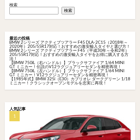
検索
検索
最近の投稿
BMW 2シリーズ アクティブツアラー F45 DLA-2C15（2018年～
2020年）205/55R17対応！おすすめの激安輸入タイヤと選び方！
BMW 2シリーズ アクティブツアラー F45（平成30年～令和2年）
205/55R17対応！おすすめの激安輸入タイヤをお得に購入する方
法！
【BMW 750iL（右ハンドル）】ブラックサファイア 1/64 MINI
GT ミニカー！伝説のV12ラグジュアリーセダンを精密再現！
【BMW 750iL（左ハンドル）】ブラックサファイア 1/64 MINI
GT ミニカー！V12ラグジュアリーセダンを精密再現！
【1985年式】BMW 325i（E30）カブリオレ ダークグリーン 1/18
ミニカー！クラシックオープンモデルを忠実に再現！
人気記事