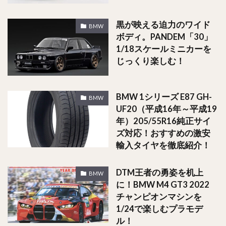
黒が映える迫力のワイド
BMW
ボディ。PANDEM「30」
1/18スケールミニカーを
じっくり楽しむ！
BMW 1シリーズ E87 GH-
BMW
UF20（平成16年～平成19
年）205/55R16純正サイ
ズ対応！おすすめの激安
輸入タイヤを徹底紹介！
DTM王者の勇姿を机上
BMW
に！BMW M4 GT3 2022
チャンピオンマシンを
1/24で楽しむプラモデ
ル！