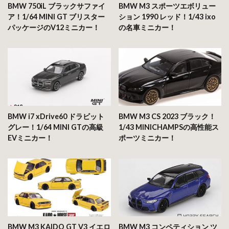
BMW 750iL ブラックサファイ
BMW M3 スポーツエボリュー
ア！1/64 MINI GT ブリスター
ション 1990 レッド！1/43 ixo
パッケージのV12ミニカー！
の名車ミニカー！
BMW i7 xDrive60 ドラビット
BMW M3 CS 2023 ブラック！
グレー！1/64 MINI GTの高級
1/43 MINICHAMPSの高性能ス
EVミニカー！
ポーツミニカー！
BMW M3 KAIDO GT V3 イエロ
BMW M3 コンペティション ツ