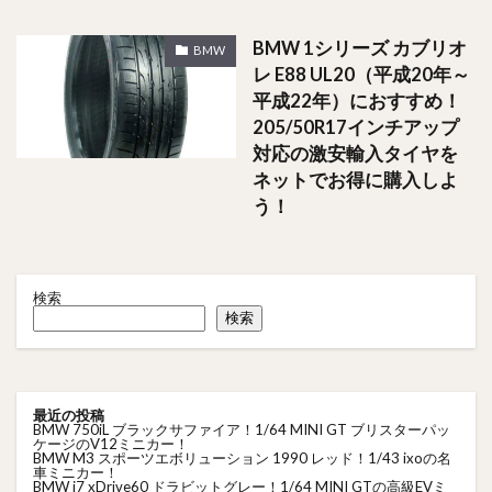
BMW 1シリーズ カブリオ
BMW
レ E88 UL20（平成20年～
平成22年）におすすめ！
205/50R17インチアップ
対応の激安輸入タイヤを
ネットでお得に購入しよ
う！
検索
検索
最近の投稿
BMW 750iL ブラックサファイア！1/64 MINI GT ブリスターパッ
ケージのV12ミニカー！
BMW M3 スポーツエボリューション 1990 レッド！1/43 ixoの名
車ミニカー！
BMW i7 xDrive60 ドラビットグレー！1/64 MINI GTの高級EVミ