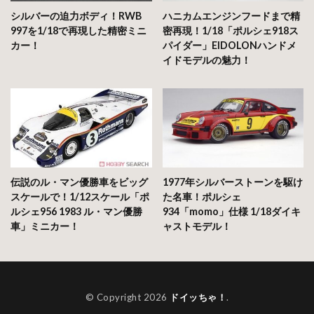
シルバーの迫力ボディ！RWB
ハニカムエンジンフードまで精
997を1/18で再現した精密ミニ
密再現！1/18「ポルシェ918ス
カー！
パイダー」EIDOLONハンドメ
イドモデルの魅力！
伝説のル・マン優勝車をビッグ
1977年シルバーストーンを駆け
スケールで！1/12スケール「ポ
た名車！ポルシェ
ルシェ956 1983 ル・マン優勝
934「momo」仕様 1/18ダイキ
車」ミニカー！
ャストモデル！
© Copyright 2026
ドイッちゃ！
.