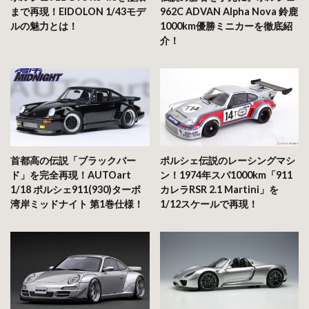
まで再現！EIDOLON 1/43モデ
962C ADVAN Alpha Nova 鈴鹿
ルの魅力とは！
1000km優勝ミニカーを徹底紹
介！
首都高の伝説「ブラックバー
ポルシェ伝説のレーシングマシ
ド」を完全再現！AUTOart
ン！1974年スパ1000km「911
1/18 ポルシェ911(930)ターボ
カレラRSR 2.1 Martini」を
湾岸ミッドナイト 第1巻仕様！
1/12スケールで再現！