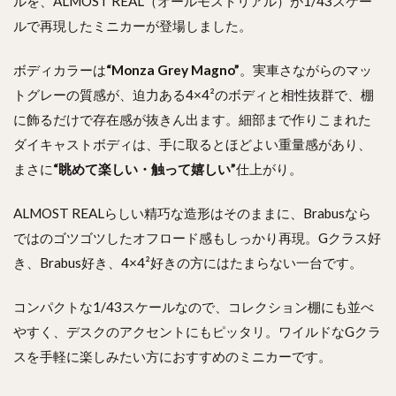
ルを、ALMOST REAL（オールモストリアル）が1/43スケー
ルで再現したミニカーが登場しました。
ボディカラーは
“Monza Grey Magno”
。実車さながらのマッ
トグレーの質感が、迫力ある4×4²のボディと相性抜群で、棚
に飾るだけで存在感が抜きん出ます。細部まで作りこまれた
ダイキャストボディは、手に取るとほどよい重量感があり、
まさに
“眺めて楽しい・触って嬉しい”
仕上がり。
ALMOST REALらしい精巧な造形はそのままに、Brabusなら
ではのゴツゴツしたオフロード感もしっかり再現。Gクラス好
き、Brabus好き、4×4²好きの方にはたまらない一台です。
コンパクトな1/43スケールなので、コレクション棚にも並べ
やすく、デスクのアクセントにもピッタリ。ワイルドなGクラ
スを手軽に楽しみたい方におすすめのミニカーです。