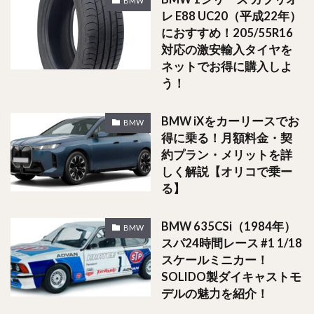
BMW
レ E88 UC20（平成22年）
におすすめ！205/55R16
対応の激安輸入タイヤを
ネットでお得に購入しよ
う！
BMW iXをカーリースでお
BMW
得に乗る！月額料金・契
約プラン・メリットを詳
しく解説【オリコで乗ー
る】
BMW 635CSi（1984年）
BMW
スパ24時間レース #1 1/18
スケールミニカー！
SOLIDO製ダイキャストモ
デルの魅力を紹介！