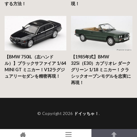
する方法！
現！
【BMW 750iL（左ハンド
【1985年式】BMW
ル）】ブラックサファイア 1/64
325i（E30）カブリオレ ダーク
MINI GT ミニカー！V12ラグジ
グリーン 1/18 ミニカー！クラ
ュアリーセダンを精密再現！
シックオープンモデルを忠実に
再現！
© Copyright 2026
ドイッちゃ！
.