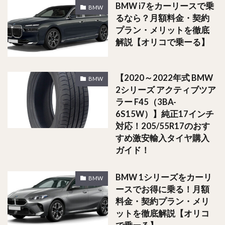
BMW i7をカーリースで乗
BMW
るなら？月額料金・契約
プラン・メリットを徹底
解説【オリコで乗ーる】
【2020～2022年式 BMW
BMW
2シリーズ アクティブツア
ラー F45（3BA-
6S15W）】純正17インチ
対応！205/55R17のおす
すめ激安輸入タイヤ購入
ガイド！
BMW 1シリーズをカーリ
BMW
ースでお得に乗る！月額
料金・契約プラン・メリ
ットを徹底解説【オリコ