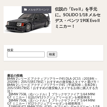
伝説の「Evo II」を手元
メルセデスベンツ
に。SOLIDO 1/18 メルセ
デス・ベンツ 190E Evo II
ミニカー！
検索
検索
最近の投稿
BMW 2シリーズ アクティブツアラー F45 DLA-2C15（2018年～
2020年）205/55R17対応！おすすめの激安輸入タイヤと選び方！
BMW 2シリーズ アクティブツアラー F45（平成30年～令和2年）
205/55R17対応！おすすめの激安輸入タイヤをお得に購入する方
法！
【BMW 750iL（右ハンドル）】ブラックサファイア 1/64 MINI
GT ミニカー！伝説のV12ラグジュアリーセダンを精密再現！
【BMW 750iL（左ハンドル）】ブラックサファイア 1/64 MINI
GT ミニカー！V12ラグジュアリーセダンを精密再現！
【1985年式】BMW 325i（E30）カブリオレ ダークグリーン 1/18